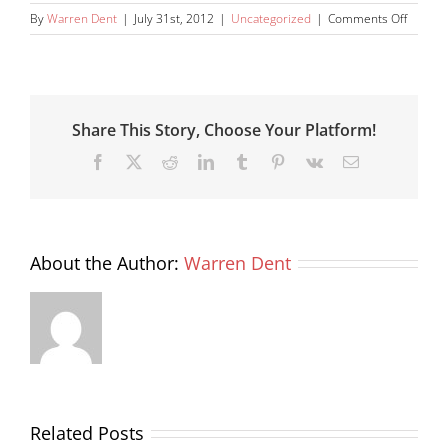
on
By
Warren Dent
|
July 31st, 2012
|
Uncategorized
|
Comments Off
Donec
At
Mauris
Enims
Share This Story, Choose Your Platform!
Facebook
X
Reddit
LinkedIn
Tumblr
Pinterest
Vk
Email
About the Author:
Warren Dent
Related Posts