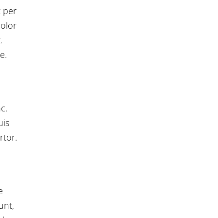
t per
dolor
.
e.
c.
uis
rtor.
e
unt,