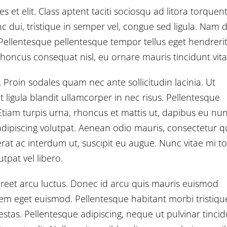
s et elit. Class aptent taciti sociosqu ad litora torquen
 dui, tristique in semper vel, congue sed ligula. Nam 
ro. Pellentesque pellentesque tempor tellus eget hendrerit
rhoncus consequat nisl, eu ornare mauris tincidunt vita
Proin sodales quam nec ante sollicitudin lacinia. Ut
igula blandit ullamcorper in nec risus. Pellentesque
Etiam turpis urna, rhoncus et mattis ut, dapibus eu nun
dipiscing volutpat. Aenean odio mauris, consectetur q
erat ac interdum ut, suscipit eu augue. Nunc vitae mi to
tpat vel libero.
oreet arcu luctus. Donec id arcu quis mauris euismod
 sem eget euismod. Pellentesque habitant morbi tristiqu
stas. Pellentesque adipiscing, neque ut pulvinar tincid