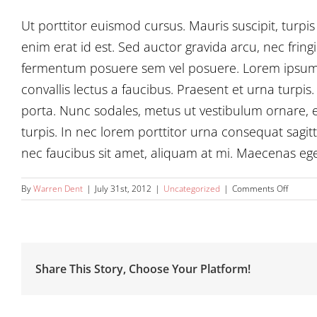
Ut porttitor euismod cursus. Mauris suscipit, turpis 
enim erat id est. Sed auctor gravida arcu, nec frin
fermentum posuere sem vel posuere. Lorem ipsum do
convallis lectus a faucibus. Praesent et urna turpis.
porta. Nunc sodales, metus ut vestibulum ornare, e
turpis. In nec lorem porttitor urna consequat sagitt
nec faucibus sit amet, aliquam at mi. Maecenas eg
on
By
Warren Dent
|
July 31st, 2012
|
Uncategorized
|
Comments Off
Nunc
Tincidu
Elit
Cursus
Share This Story, Choose Your Platform!