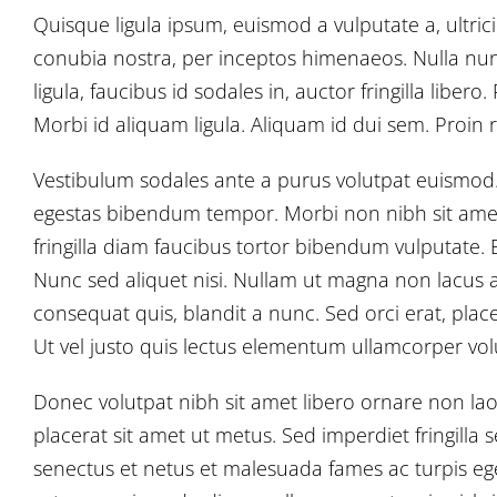
Quisque ligula ipsum, euismod a vulputate a, ultricie
conubia nostra, per inceptos himenaeos. Nulla nunc
ligula, faucibus id sodales in, auctor fringilla libe
Morbi id aliquam ligula. Aliquam id dui sem. Proin 
Vestibulum sodales ante a purus volutpat euismod. 
egestas bibendum tempor. Morbi non nibh sit amet l
fringilla diam faucibus tortor bibendum vulputate. 
Nunc sed aliquet nisi. Nullam ut magna non lacus a
consequat quis, blandit a nunc. Sed orci erat, plac
Ut vel justo quis lectus elementum ullamcorper volu
Donec volutpat nibh sit amet libero ornare non la
placerat sit amet ut metus. Sed imperdiet fringilla
senectus et netus et malesuada fames ac turpis ege