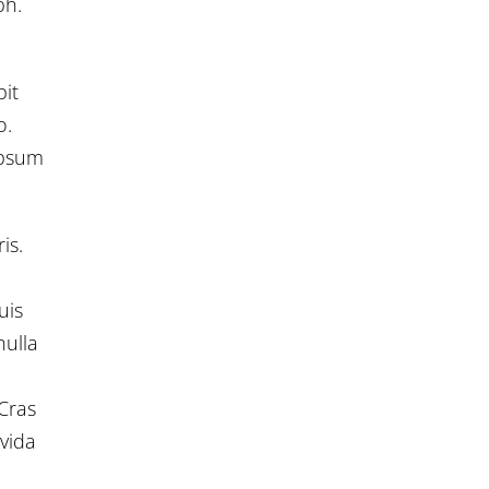
bh.
pit
o.
ipsum
is.
uis
nulla
 Cras
avida