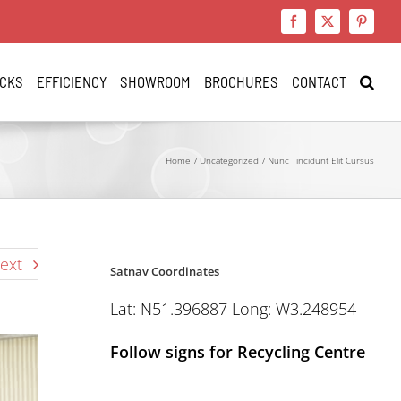
Facebook
X
Pinteres
CKS
EFFICIENCY
SHOWROOM
BROCHURES
CONTACT
Home
Uncategorized
Nunc Tincidunt Elit Cursus
ext
Satnav Coordinates
Lat: N51.396887 Long: W3.248954
Follow signs for Recycling Centre