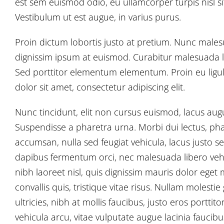
est sem euismod odio, eu ullamcorper turpis nisl si
Vestibulum ut est augue, in varius purus.
Proin dictum lobortis justo at pretium. Nunc males
dignissim ipsum at euismod. Curabitur malesuada
Sed porttitor elementum elementum. Proin eu ligu
dolor sit amet, consectetur adipiscing elit.
Nunc tincidunt, elit non cursus euismod, lacus aug
Suspendisse a pharetra urna. Morbi dui lectus, pha
accumsan, nulla sed feugiat vehicula, lacus justo sem
dapibus fermentum orci, nec malesuada libero vehic
nibh laoreet nisl, quis dignissim mauris dolor eget m
convallis quis, tristique vitae risus. Nullam molestie
ultricies, nibh at mollis faucibus, justo eros portti
vehicula arcu, vitae vulputate augue lacinia faucibu