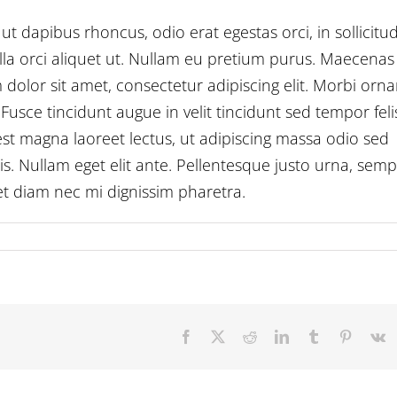
ut dapibus rhoncus, odio erat egestas orci, in sollicitu
gilla orci aliquet ut. Nullam eu pretium purus. Maecenas
lor sit amet, consectetur adipiscing elit. Morbi orna
 Fusce tincidunt augue in velit tincidunt sed tempor feli
st magna laoreet lectus, ut adipiscing massa odio sed
is. Nullam eget elit ante. Pellentesque justo urna, sem
et diam nec mi dignissim pharetra.
nt
Facebook
X
Reddit
LinkedIn
Tumblr
Pinteres
V