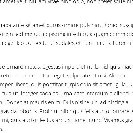
t amet velit. Nullam vitae nibh odio, non scelerisque ni
uada ante sit amet purus ornare pulvinar. Donec susci
 lorem sed metus adipiscing in vehicula quam commod
la eget leo consectetur sodales et non mauris. Lorem 
ue ornare metus, egestas imperdiet nulla nisl quis maur
retra nec elementum eget, vulputate ut nisi. Aliquam
per libero, quis porttitor turpis odio sit amet ligula. D
ula ut. Integer sodales, urna eget interdum eleifend, 
i. Donec at mauris enim. Duis nisi tellus, adipiscing a
 gravida lobortis. Proin ut nibh quis felis auctor ornare.
tor mi, quis auctor lectus arcu sit amet nunc. Vivamus gr
s.